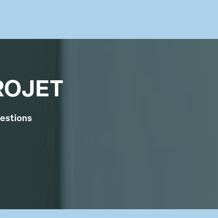
ROJET
uestions