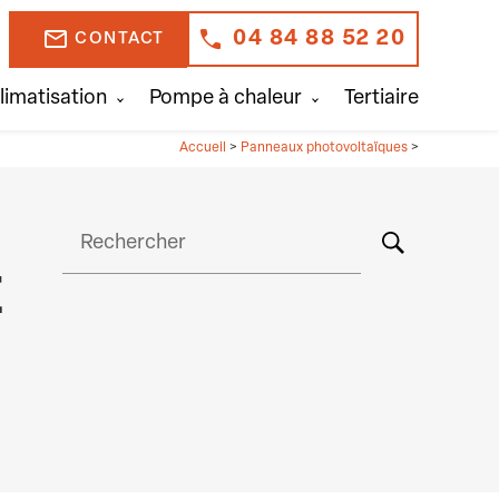
mail_outline
04 84 88 52 20
CONTACT
limatisation
Pompe à chaleur
Tertiaire
Accueil
>
Panneaux photovoltaïques
>
Rechercher
E