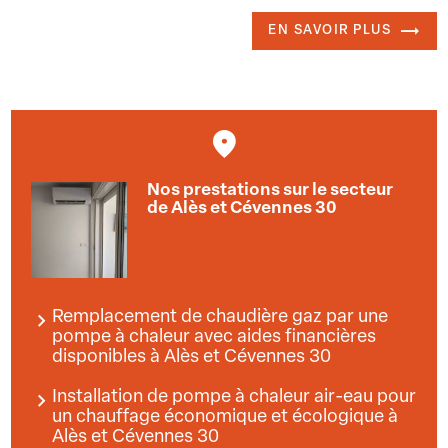
EN SAVOIR PLUS
Nos prestations sur le secteur
de Alès et Cévennes 30
Remplacement de chaudière gaz par une
pompe à chaleur avec aides financières
disponibles à Alès et Cévennes 30
Installation de pompe à chaleur air-eau pour
un chauffage économique et écologique à
Alès et Cévennes 30