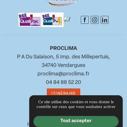
PROCLIMA
P A Du Salaison, 5 Imp. des Millepertuis,
34740 Vendargues
proclima@proclima.fr
04 84 88 52 20
ITINÉRAIRE
Ce site utilise des cookies et vous donne le
contrôle sur ceux que vous souhaitez activer
LIENS UTILES
Guide local
Tout accepter
Informations complémentaires